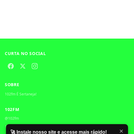
CURTA NO SOCIAL
SOBRE
102fm É Sertaneja!
102FM
@102fm
102FM
©
2026
✕
🚀 Instale nosso site e acesse mais rápido!